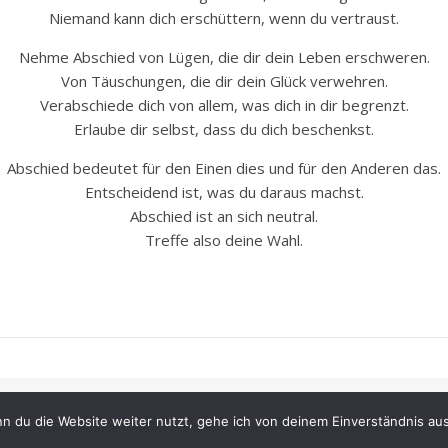
Niemand kann dich erschüttern, wenn du vertraust.
Nehme Abschied von Lügen, die dir dein Leben erschweren.
Von Täuschungen, die dir dein Glück verwehren.
Verabschiede dich von allem, was dich in dir begrenzt.
Erlaube dir selbst, dass du dich beschenkst.
Abschied bedeutet für den Einen dies und für den Anderen das.
Entscheidend ist, was du daraus machst.
Abschied ist an sich neutral.
Treffe also deine Wahl.
Impressum
Datenschutzerk
n du die Website weiter nutzt, gehe ich von deinem Einverständnis aus