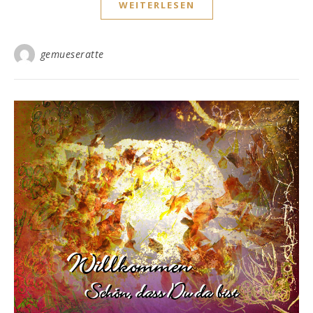
WEITERLESEN
gemueseratte