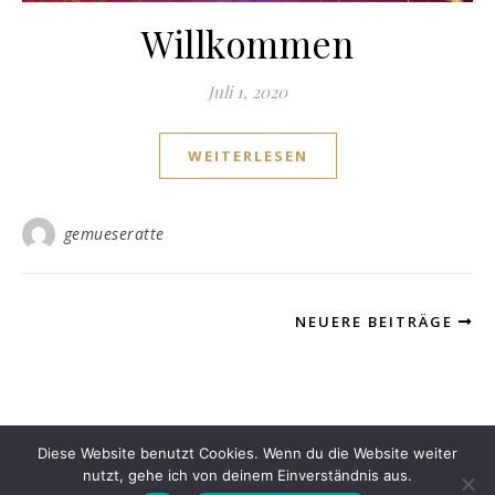
Willkommen
Juli 1, 2020
WEITERLESEN
gemueseratte
NEUERE BEITRÄGE
Diese Website benutzt Cookies. Wenn du die Website weiter
© gemueseratte 2026 *eNtFaLtUnGsArTiSt*
nutzt, gehe ich von deinem Einverständnis aus.