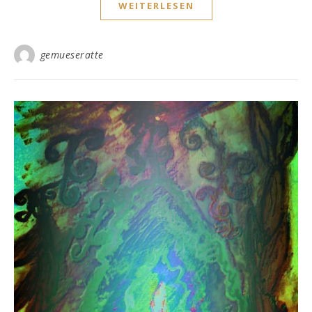
WEITERLESEN
gemueseratte